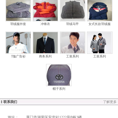
羽绒服外套
冲锋衣
羽绒马甲
女式长款羽绒服
T恤广告衫
商务系列
工装系列
工装系列
帽子系列
联系我们
了解更多
地址：
厦门市湖里区安兜社1222号B栋3楼